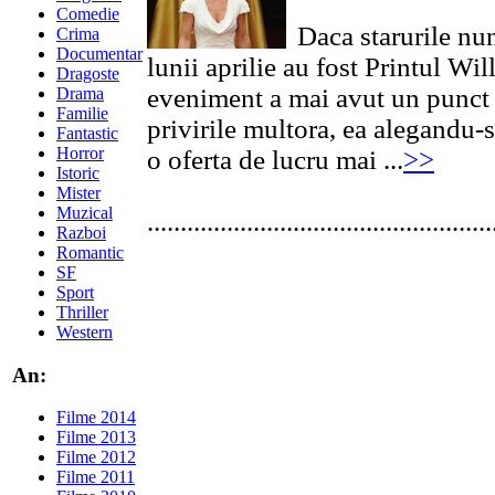
Comedie
Daca starurile nun
Crima
Documentar
lunii aprilie au fost Printul Wi
Dragoste
eveniment a mai avut un punct d
Drama
Familie
privirile multora, ea alegandu-s
Fantastic
Horror
o oferta de lucru mai ...
>>
Istoric
Mister
Muzical
....................................................
Razboi
Romantic
SF
Sport
Thriller
Western
An:
Filme 2014
Filme 2013
Filme 2012
Filme 2011