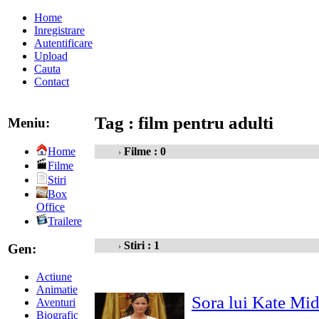
Home
Inregistrare
Autentificare
Upload
Cauta
Contact
Tag : film pentru adulti
Meniu:
Filme : 0
Home
Filme
Stiri
Box
Office
Trailere
Stiri : 1
Gen:
Actiune
Animatie
Sora lui Kate Midd
Aventuri
Biografic