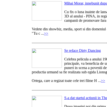
Mihai Morar, innebunit dup
Cu fix o luna inainte de lans
3D al anului - PINA, in regi
campanii de promovare fara 
Vedete din showbiz, media, sport si din domeniul 
"Tu c ...
>>
..............................................................................
Se reface Dirty Dancing
Celebra pelicula a anului 19
principale, va beneficia de
puneri in scena a povestii d
productia urmand sa fie realizata sub egida Lionsg
Ortega, care a regizat toate cele trei filme H ...
>>
..............................................................................
S-a dat startul actiunii in 
Doua imagini noi din prima 