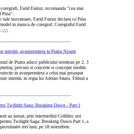
i coregrafi, Farid Fairuz, recomanda "cea mai
l Pina".
 sale inovatoare, Farid Fairuz declara ca Pina
i model in munca de coregraf. Coregraful Farid
..
>>
............................................................
e intentii, avanpremiera la Piatra Neamt
ilmul de Piatra aduce publicului nemtean pe 2, 3
gmetraj, precum si concerte si concepte inedite.
proiectie in avanpremiera a celui mai proaspat
e intentii, in regia lui Adrian Sitaru. Filmul a
............................................................
entru Twilight Saga: Breaking Dawn - Part 1
nt au lansat, prin intermediul Collider, noi
s pentru Twilight Saga: Breaking Dawn Part 1, a
aproximativ trei luni, pe 18 noiembrie.