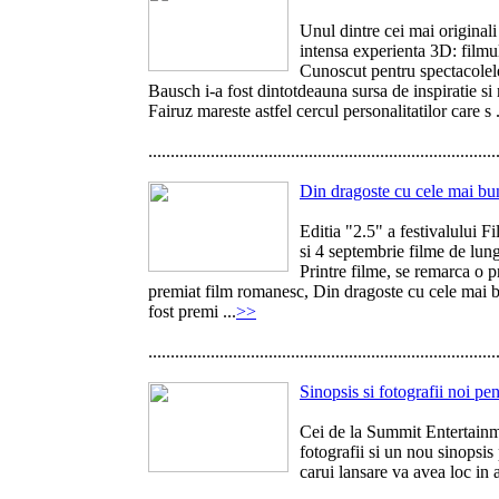
Unul dintre cei mai original
intensa experienta 3D: filmu
Cunoscut pentru spectacolele
Bausch i-a fost dintotdeauna sursa de inspiratie s
Fairuz mareste astfel cercul personalitatilor care s .
..............................................................................
Din dragoste cu cele mai bun
Editia "2.5" a festivalului F
si 4 septembrie filme de lun
Printre filme, se remarca o 
premiat film romanesc, Din dragoste cu cele mai bun
fost premi ...
>>
..............................................................................
Sinopsis si fotografii noi p
Cei de la Summit Entertainme
fotografii si un nou sinopsi
carui lansare va avea loc in 