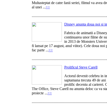
Multasteptat de catre fanii seriei, filmul va avea d
al unei ...
>>
..............................................................................
Disney anunta doua noi si in
Fabrica de animatii a Disney/
continuarea unor filme de su
in 2013 de Monsters Universi
fi lansat pe 17 august, anul viitor). Cele doua noi 
fac parte ...
>>
..............................................................................
Prolificul Steve Carell
Actorul devenit celebru in i
saptamana trecuta 49 de ani s
prolific deceniu al carierei. 
The Office, Steve Carell nu anunta deloc ca va sta
proiecte ...
>>
..............................................................................