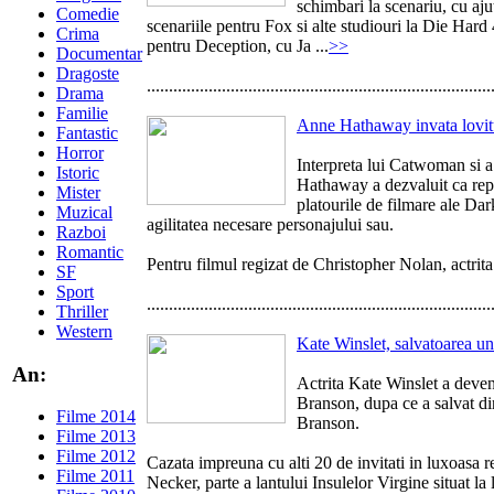
schimbari la scenariu, cu aj
Comedie
scenariile pentru Fox si alte studiouri la Die Hard 
Crima
pentru Deception, cu Ja ...
>>
Documentar
Dragoste
..............................................................................
Drama
Familie
Anne Hathaway invata lovitu
Fantastic
Horror
Interpreta lui Catwoman si a
Istoric
Hathaway a dezvaluit ca repet
Mister
platourile de filmare ale Dar
Muzical
agilitatea necesare personajului sau.
Razboi
Romantic
Pentru filmul regizat de Christopher Nolan, actrita 
SF
Sport
..............................................................................
Thriller
Western
Kate Winslet, salvatoarea un
An:
Actrita Kate Winslet a deveni
Branson, dupa ce a salvat di
Filme 2014
Branson.
Filme 2013
Filme 2012
Cazata impreuna cu alti 20 de invitati in luxoasa re
Filme 2011
Necker, parte a lantului Insulelor Virgine situat la 