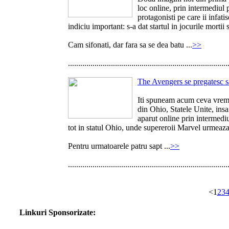
loc online, prin intermediul 
protagonisti pe care ii infati
indiciu important: s-a dat startul in jocurile mortii 
Cam sifonati, dar fara sa se dea batu ...
>>
..............................................................................
The Avengers se pregatesc s
Iti spuneam acum ceva vrem
din Ohio, Statele Unite, insa
aparut online prin intermediul
tot in statul Ohio, unde supereroii Marvel urmeaza s
Pentru urmatoarele patru sapt ...
>>
..............................................................................
<
1
2
3
Linkuri Sponsorizate: