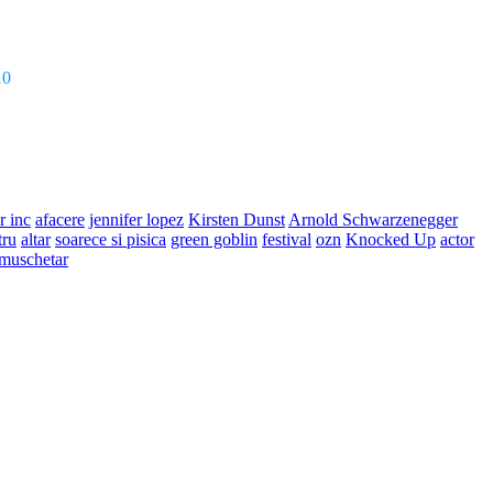
10
r inc
afacere
jennifer lopez
Kirsten Dunst
Arnold Schwarzenegger
tru
altar
soarece si pisica
green goblin
festival
ozn
Knocked Up
actor
muschetar