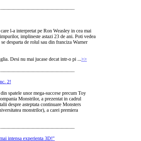
............................................................
 care l-a interpretat pe Ron Weasley in cea mai
timpurilor, implineste astazi 23 de ani. Poti vedea
 se desparta de rolul sau din franciza Warner
ia. Desi nu mai jucase decat intr-o pi ...
>>
............................................................
nc. 2!
e din spatele unor mega-succese precum Toy
ompania Monstrilor, a prezentat in cadrul
lii despre asteptata continuare Monsters
iversitatea monstrilor), a carei premiera
............................................................
 mai intensa experienta 3D!"