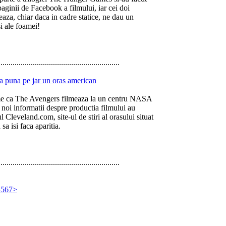
paginii de Facebook a filmului, iar cei doi
seaza, chiar daca in cadre statice, ne dau un
si ale foamei!
............................................................
a puna pe jar un oras american
e ca The Avengers filmeaza la un centru NASA
 noi informatii despre productia filmului au
 Cleveland.com, site-ul de stiri al orasului situat
a isi faca aparitia.
............................................................
4
5
6
7
>