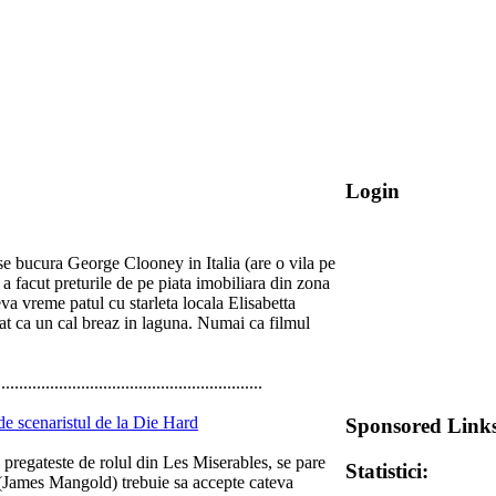
Login
se bucura George Clooney in Italia (are o vila pe
a facut preturile de pe piata imobiliara din zona
eva vreme patul cu starleta locala Elisabetta
ptat ca un cal breaz in laguna. Numai ca filmul
............................................................
e scenaristul de la Die Hard
Sponsored Link
regateste de rolul din Les Miserables, se pare
Statistici:
(James Mangold) trebuie sa accepte cateva