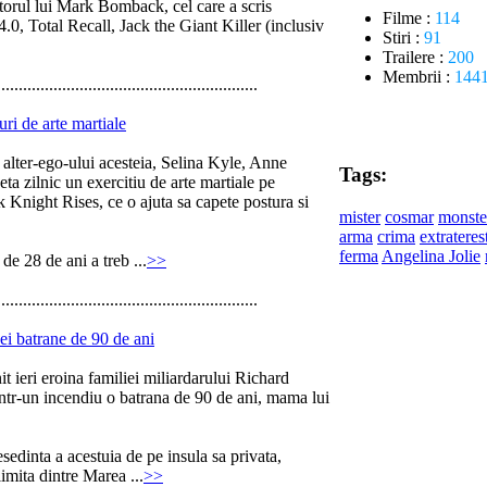
utorul lui Mark Bomback, cel care a scris
Filme :
114
4.0, Total Recall, Jack the Giant Killer (inclusiv
Stiri :
91
Trailere :
200
Membrii :
144
............................................................
ri de arte martiale
 alter-ego-ului acesteia, Selina Kyle, Anne
Tags:
a zilnic un exercitiu de arte martiale pe
k Knight Rises, ce o ajuta sa capete postura si
mister
cosmar
monste
arma
crima
extrateres
ferma
Angelina Jolie
de 28 de ani a treb ...
>>
............................................................
ei batrane de 90 de ani
t ieri eroina familiei miliardarului Richard
ntr-un incendiu o batrana de 90 de ani, mama lui
sedinta a acestuia de pe insula sa privata,
limita dintre Marea ...
>>