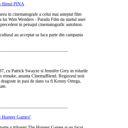
a filmul PINA
area in cinematografe a celui mai asteptat film
a lui Wim Wenders - Parada Film da startul unei
precedent in peisajul cinematografic autohton.
cultural au acceptat sa faca parte din campania
............................................................
87, cu Patrick Swayze si Jennifer Grey in rolurile
 un remake, anunta CinemaBlend. Regizorul noii
e dragoste in pasi de dans va fi Kenny Ortega,
ate.
............................................................
The Hunger Games!
parte a trilogiei The Hunger Games si-au facut