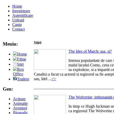
Home
Inregistrare
Autentificare
Upload
Cauta
Contact
Stiri
Meniu:
The Ides of March: asa, si?
Home
Filme
Imensa popularitate de care 
Stiri
malul lacului Como, ceea ce 
Box
sa explodeze, si a impartit c
Office
Canalis) a facut ca actorul si regizorul sa fie aste
sau, Idel ...
>>
Trailere
..............................................................................
Gen:
The Wolverine, imbunatatit d
Actiune
Animatie
In timp ce Hugh Jackman se p
Aventuri
ca regizorul The Wolverine 
Biografic