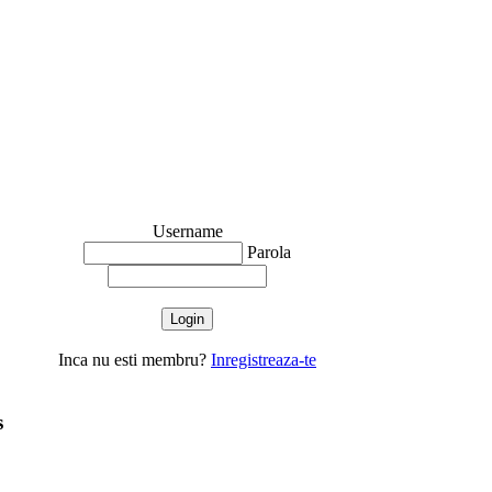
Username
Parola
Inca nu esti membru?
Inregistreaza-te
s