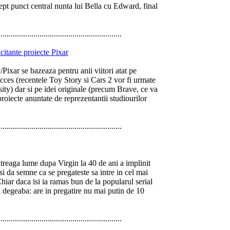
rept punct central nunta lui Bella cu Edward, final
............................................................
citante proiecte Pixar
Pixar se bazeaza pentru anii viitori atat pe
cces (recentele Toy Story si Cars 2 vor fi urmate
ty) dar si pe idei originale (precum Brave, ce va
proiecte anuntate de reprezentantii studiourilor
............................................................
ntreaga lume dupa Virgin la 40 de ani a implinit
i da semne ca se pregateste sa intre in cel mai
Chiar daca isi ia ramas bun de la popularul serial
 degeaba: are in pregatire nu mai putin de 10
............................................................