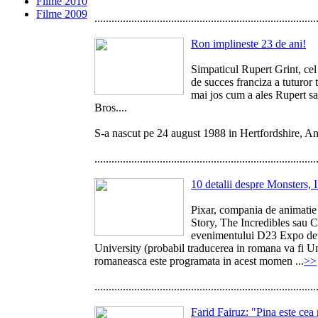
Filme 2010
Filme 2009
..............................................................................
Ron implineste 23 de ani!
Simpaticul Rupert Grint, cel
de succes franciza a tuturor 
mai jos cum a ales Rupert sa
Bros....
S-a nascut pe 24 august 1988 in Hertfordshire, Angl
..............................................................................
10 detalii despre Monsters, I
Pixar, compania de animati
Story, The Incredibles sau C
evenimentului D23 Expo deta
University (probabil traducerea in romana va fi Un
romaneasca este programata in acest momen ...
>>
..............................................................................
Farid Fairuz: "Pina este cea