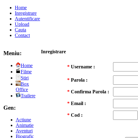
Home
Inregistrare
Autentificare
Upload
Cauta
Contact
Inregistrare
Meniu:
Home
*
Username :
Filme
Stiri
*
Parola :
Box
Office
*
Confirma Parola :
Trailere
*
Email :
Gen:
*
Cod :
Actiune
Animatie
Aventuri
Biografic