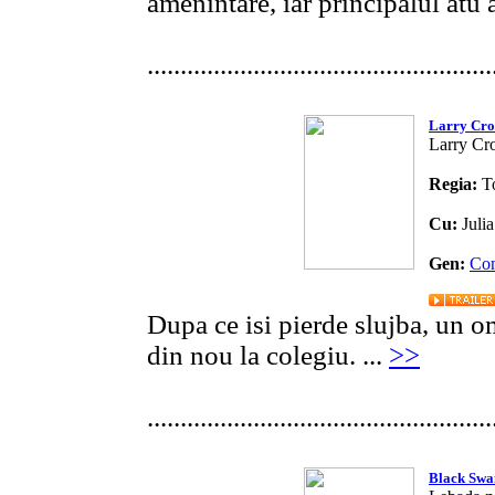
amenintare, iar principalul atu a
....................................................
Larry Cr
Larry Cr
Regia:
T
Cu:
Juli
Gen:
Co
Dupa ce isi pierde slujba, un 
din nou la colegiu. ...
>>
....................................................
Black Swa