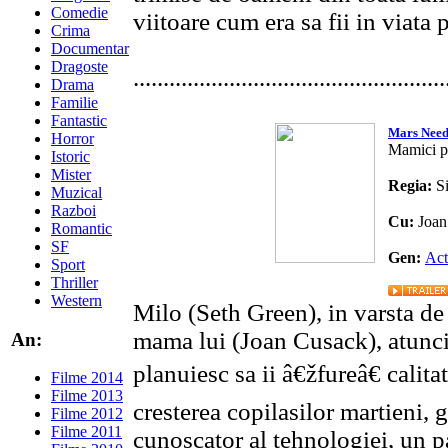
Comedie
viitoare cum era sa fii in viata 
Crima
Documentar
Dragoste
....................................................
Drama
Familie
Fantastic
Mars Nee
Horror
Mamici p
Istoric
Mister
Regia:
S
Muzical
Razboi
Cu:
Joan
Romantic
SF
Gen:
Act
Sport
Thriller
Western
Milo (Seth Green), in varsta de
mama lui (Joan Cusack), atunci 
An:
planuiesc sa ii â€žfureâ€ calita
Filme 2014
Filme 2013
cresterea copilasilor martieni, 
Filme 2012
Filme 2011
cunoscator al tehnologiei, un p