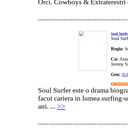
Orci. Cowboys & Extraterestri es
....................................................
Soul Surfe
Soul Surf
Regia:
S
Cu:
Anna
Jeremy S
Gen:
Act
Soul Surfer este o drama biogr
facut cariera in lumea surfing-
ani. ...
>>
....................................................