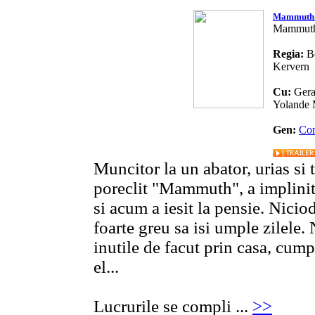
Mammuth
Mammut
Regia:
B
Kervern
Cu:
Gera
Yolande 
Gen:
Co
Muncitor la un abator, urias s
poreclit "Mammuth", a implinit 
si acum a iesit la pensie. Nicio
foarte greu sa isi umple zilele. 
inutile de facut prin casa, cum
el...
Lucrurile se compli ...
>>