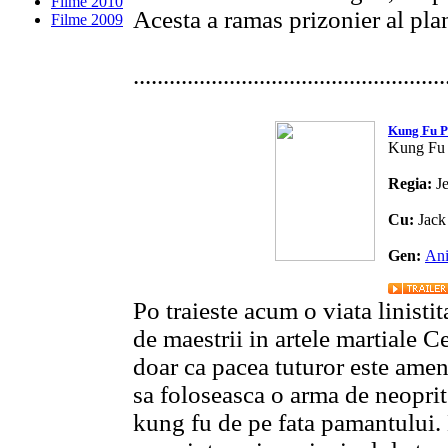
Filme 2010
Acesta a ramas prizonier al pla
Filme 2009
....................................................
Kung Fu P
Kung Fu 
Regia:
J
Cu:
Jack
Gen:
Ani
Po traieste acum o viata linisti
de maestrii in artele martiale C
doar ca pacea tuturor este amen
sa foloseasca o arma de neoprit 
kung fu de pe fata pamantului. 