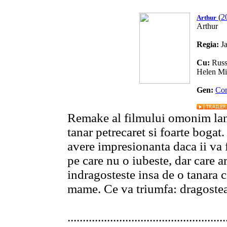
(
2
Arthur
Arthur
Regia:
J
Cu:
Russ
Helen Mi
Gen:
Co
Remake al filmului omonim lans
tanar petrecaret si foarte boga
avere impresionanta daca ii va 
pe care nu o iubeste, dar care a
indragosteste insa de o tanara c
mame. Ce va triumfa: dragostea 
....................................................