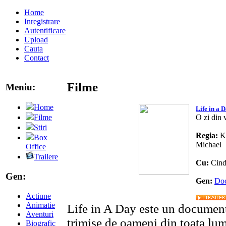
Home
Inregistrare
Autentificare
Upload
Cauta
Contact
Filme
Meniu:
Home
Life in a 
O zi din 
Filme
Stiri
Regia:
K
Box
Michael
Office
Trailere
Cu:
Cind
Gen:
Gen:
Do
Actiune
Animatie
Life in A Day este un documenta
Aventuri
trimise de oameni din toata lum
Biografic