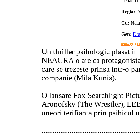
Lebada n
Regia:
D
Cu:
Nata
Gen:
Dr
Un thriller psihologic plasat
NEAGRA o are ca protagonista p
care se trezeste prinsa intr-o p
companie (Mila Kunis).
O lansare Fox Searchlight Pict
Aronofsky (The Wrestler), LE
uneori terifianta prin psihicul un
....................................................