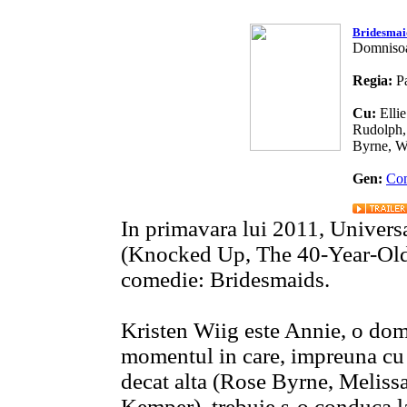
Bridesmai
Domnisoa
Regia:
P
Cu:
Elli
Rudolph,
Byrne, 
Gen:
Co
In primavara lui 2011, Univers
(Knocked Up, The 40-Year-Old V
comedie: Bridesmaids.
Kristen Wiig este Annie, o domn
momentul in care, impreuna cu 
decat alta (Rose Byrne, Melis
Kemper), trebuie s-o conduca la 