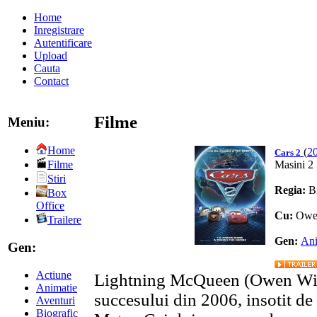
Home
Inregistrare
Autentificare
Upload
Cauta
Contact
Filme
Meniu:
Home
(
2
Cars 2
Masini 2
Filme
Stiri
Regia:
B
Box
Office
Cu:
Owe
Trailere
Gen:
Ani
Gen:
Actiune
Lightning McQueen (Owen Wilso
Animatie
succesului din 2006, insotit de 
Aventuri
Biografic