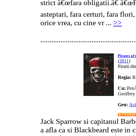
strict â€œfara obligatii.â€ â€œ
asteptari, fara certuri, fara flor
orice vrea, cu cine vr ...
>>
....................................................
Pirates of
(
2011
)
Piratii di
Regia:
R
Cu:
PenÃ
Geoffrey
Gen:
Act
Jack Sparrow si capitanul Barbo
a afla ca si Blackbeard este in 