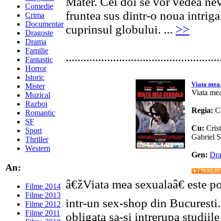
Mater. Cei doi se vor vedea nevo
Comedie
fruntea sus dintr-o noua intriga
Crima
Documentar
cuprinsul globului. ...
>>
Dragoste
Drama
Familie
....................................................
Fantastic
Horror
Istoric
Viata mea
Mister
Viata me
Muzical
Razboi
Regia:
C
Romantic
SF
Cu:
Cris
Sport
Gabriel 
Thriller
Western
Gen:
Dr
An:
â€žViata mea sexualaâ€ este po
Filme 2014
Filme 2013
intr-un sex-shop din Bucuresti. 
Filme 2012
Filme 2011
obligata sa-si intrerupa studiile