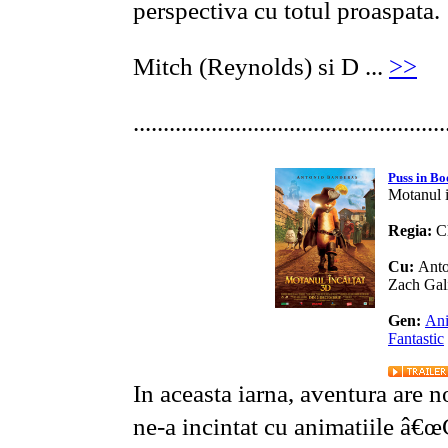
perspectiva cu totul proaspata.
Mitch (Reynolds) si D ...
>>
....................................................
Puss in Bo
Motanul i
Regia:
C
Cu:
Anto
Zach Gali
Gen:
Ani
Fantastic
In aceasta iarna, aventura are
ne-a incintat cu animatiile â€œ