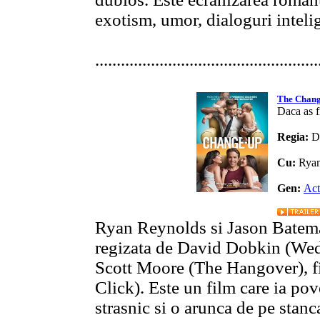
exotism, umor, dialoguri intelig
....................................................
The Chan
Daca as fi
Regia:
D
Cu:
Ryan
Gen:
Act
Ryan Reynolds si Jason Batema
regizata de David Dobkin (Wed
Scott Moore (The Hangover), fi
Click). Este un film care ia po
strasnic si o arunca de pe stanc