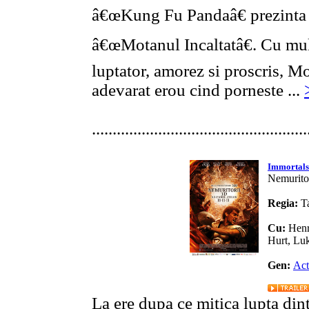
â€œKung Fu Pandaâ€ prezinta p
â€œMotanul Incaltatâ€. Cu mult
luptator, amorez si proscris, M
adevarat erou cind porneste ...
....................................................
Immortals
Nemuritor
Regia:
T
Cu:
Henr
Hurt, Luk
Gen:
Act
La ere dupa ce mitica lupta dint