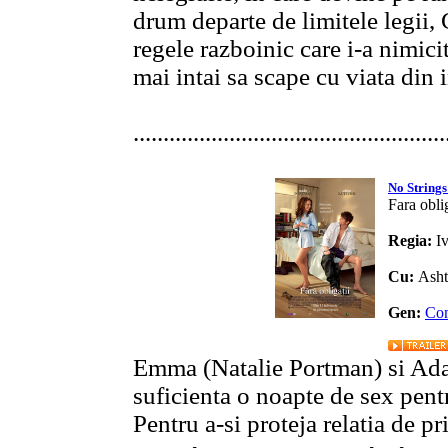
drum departe de limitele legii,
regele razboinic care i-a nimici
mai intai sa scape cu viata din i
....................................................
No Strings
Fara oblig
Regia:
I
Cu:
Asht
Gen:
Co
Emma (Natalie Portman) si Adam
suficienta o noapte de sex pentr
Pentru a-si proteja relatia de pr