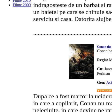
Filme 2010
indragosteste de un barbat si ra
Filme 2009
un baietel pe care se chinuie sa
serviciu si casa. Datorita slujbei
....................................................
Conan the
Conan ba
Regia:
M
Cu:
Jaso
Perlman
Gen:
Act
Dupa ce a fost martor la ucidere
in care a copilarit, Conan nu ma
nelegiuite, in care devine pe ra