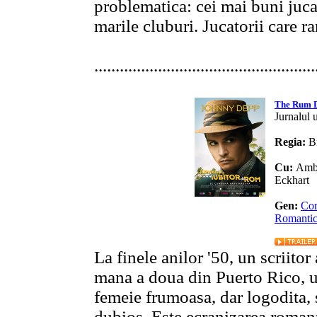
problematica: cei mai buni jucat
marile cluburi. Jucatorii care r
....................................................
The Rum 
Jurnalul 
Regia:
B
Cu:
Ambe
Eckhart
Gen:
Co
Romanti
La finele anilor '50, un scriitor
mana a doua din Puerto Rico, un
femeie frumoasa, dar logodita, s
dubios. Este ecranizarea roman