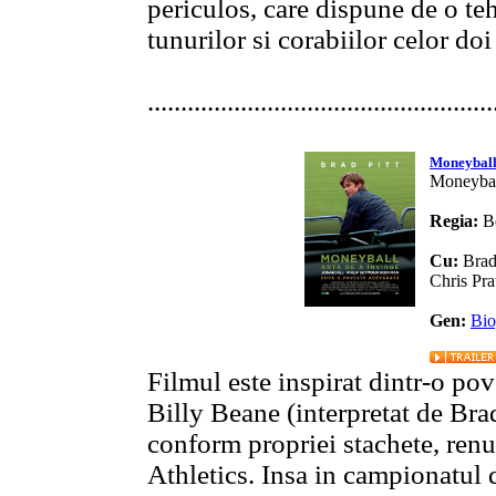
periculos, care dispune de o teh
tunurilor si corabiilor celor doi 
....................................................
Moneybal
Moneyball
Regia:
B
Cu:
Brad
Chris Pra
Gen:
Bio
Filmul este inspirat dintr-o pov
Billy Beane (interpretat de Brad
conform propriei stachete, ren
Athletics. Insa in campionatul d