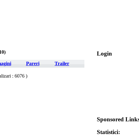
10)
Login
agini
Pareri
Trailer
lizari : 6076 )
Sponsored Link
Statistici: