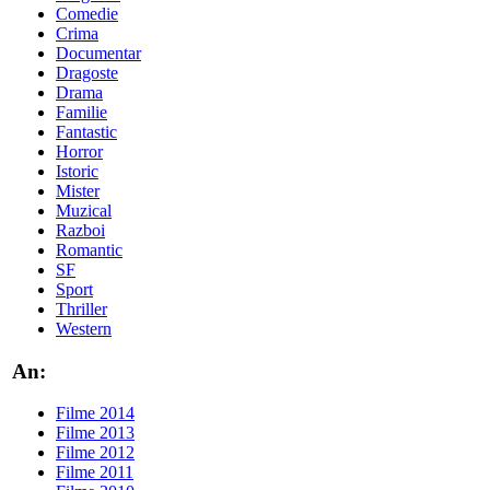
Comedie
Crima
Documentar
Dragoste
Drama
Familie
Fantastic
Horror
Istoric
Mister
Muzical
Razboi
Romantic
SF
Sport
Thriller
Western
An:
Filme 2014
Filme 2013
Filme 2012
Filme 2011