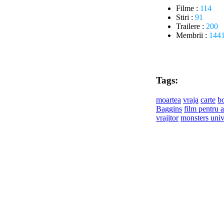
Filme :
114
Stiri :
91
Trailere :
200
Membrii :
144
Tags:
moartea
vraja
carte
b
Baggins
film pentru a
vrajitor
monsters univ