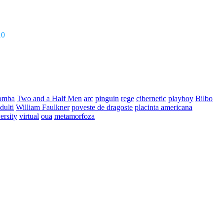
10
omba
Two and a Half Men
arc
pinguin
rege
cibernetic
playboy
Bilbo
dulti
William Faulkner
poveste de dragoste
placinta americana
ersity
virtual
oua
metamorfoza