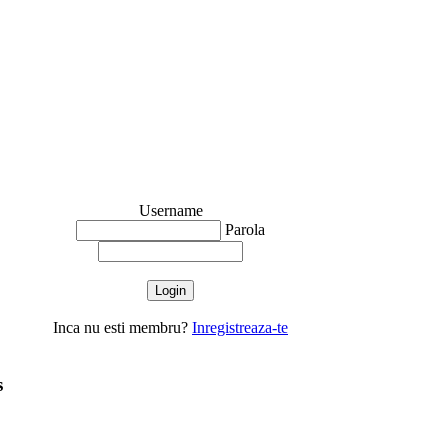
Username
Parola
Inca nu esti membru?
Inregistreaza-te
s