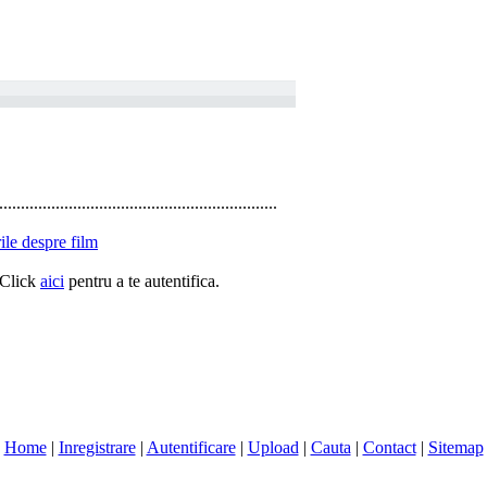
................................................................
ile despre film
. Click
aici
pentru a te autentifica.
Home
|
Inregistrare
|
Autentificare
|
Upload
|
Cauta
|
Contact
|
Sitemap