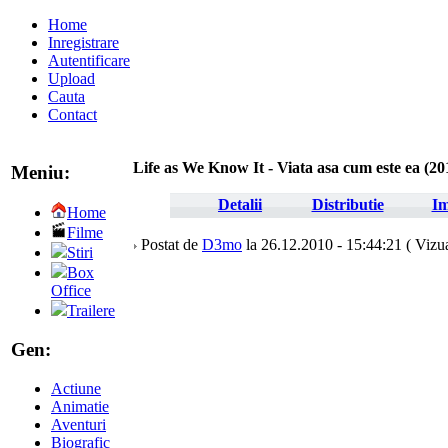
Home
Inregistrare
Autentificare
Upload
Cauta
Contact
Life as We Know It - Viata asa cum este ea (20
Meniu:
Detalii
Distributie
Im
Home
Filme
Postat de
D3mo
la 26.12.2010 - 15:44:21 ( Vizua
Stiri
Box
Office
Trailere
Gen:
Actiune
Animatie
Aventuri
Biografic