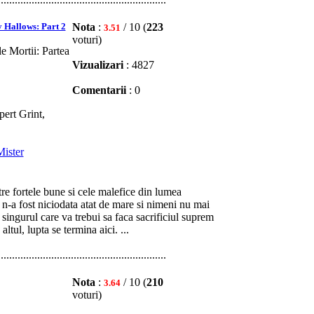
y Hallows: Part 2
Nota
:
/ 10 (
223
3.51
voturi)
e Mortii: Partea
Vizualizari
: 4827
Comentarii
: 0
pert Grint,
Mister
tre fortele bune si cele malefice din lumea
a n-a fost niciodata atat de mare si nimeni nu mai
e singurul care va trebui sa faca sacrificiul suprem
tul, lupta se termina aici. ...
............................................................
Nota
:
/ 10 (
210
3.64
voturi)