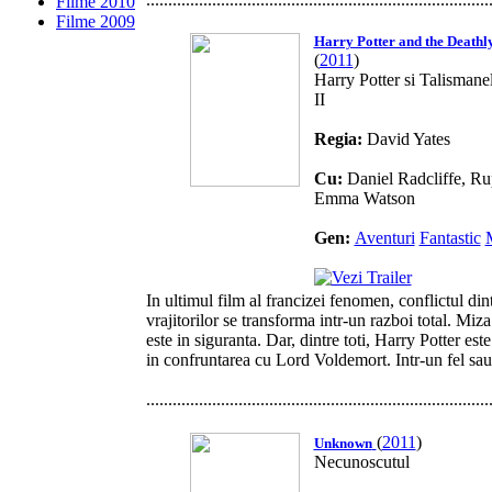
Filme 2010
Filme 2009
Harry Potter and the Deathl
(
2011
)
Harry Potter si Talismanel
II
Regia:
David Yates
Cu:
Daniel Radcliffe, Ru
Emma Watson
Gen:
Aventuri
Fantastic
In ultimul film al francizei fenomen, conflictul din
vrajitorilor se transforma intr-un razboi total. Miz
este in siguranta. Dar, dintre toti, Harry Potter est
in confruntarea cu Lord Voldemort. Intr-un fel sau al
..............................................................................
(
2011
)
Unknown
Necunoscutul