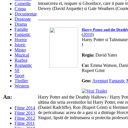
intoarcerea ei, reapare si Ghostface, care ii pune in
Comedie
Dewey (David Arquette) si Gale Weathers (Courte
Crima
Documentar
..............................................................................
Dragoste
Drama
Familie
Harry Potter and the Deathly
Fantastic
(
2010
)
Horror
Harry Potter si Talismanel
Istoric
I
Mister
Muzical
Regia:
David Yates
Razboi
Romantic
Cu:
Emma Watson, Daniel
SF
Rupert Grint
Sport
Thriller
Gen:
Aventuri
Fantastic
Western
An:
Harry Potter and the Deathly Hallows / Harry Potte
ultima din seria aventurilor lui Harry Potter, este r
(Daniel Radcliffe), Ron (Rupert Grint) si Hermi
Filme 2014
de periculoasa: aceea de a gasi si a distruge Horcr
Filme 2013
Singuri, lipsiti de indrumarea si protectia profesoril
Filme 2012
Filme 2011
..............................................................................