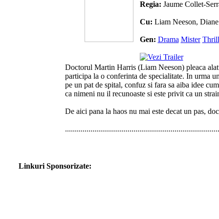
Regia:
Jaume Collet-Serr
Cu:
Liam Neeson, Diane
Gen:
Drama
Mister
Thril
Doctorul Martin Harris (Liam Neeson) pleaca alatur
participa la o conferinta de specialitate. In urma 
pe un pat de spital, confuz si fara sa aiba idee cum
ca nimeni nu il recunoaste si este privit ca un strain
De aici pana la haos nu mai este decat un pas, doct
..............................................................................
Linkuri Sponsorizate: