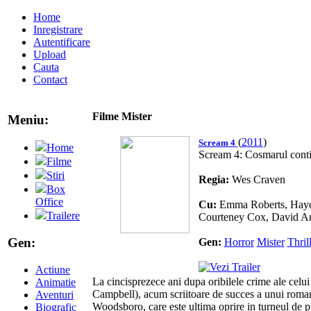
Home
Inregistrare
Autentificare
Upload
Cauta
Contact
Filme Mister
Meniu:
(
2011
)
Scream 4
Home
Scream 4: Cosmarul cont
Filme
Stiri
Regia:
Wes Craven
Box
Office
Cu:
Emma Roberts, Hayde
Trailere
Courteney Cox, David Ar
Gen:
Gen:
Horror
Mister
Thril
Actiune
La cincisprezece ani dupa oribilele crime ale cel
Animatie
Campbell), acum scriitoare de succes a unui roman 
Aventuri
Woodsboro, care este ultima oprire in turneul de pr
Biografic