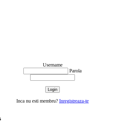
Username
Parola
Inca nu esti membru?
Inregistreaza-te
s