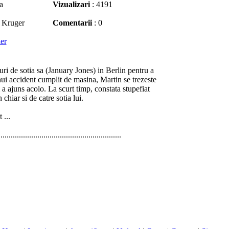
a
Vizualizari
: 4191
 Kruger
Comentarii
: 0
ler
i de sotia sa (January Jones) in Berlin pentru a
unui accident cumplit de masina, Martin se trezeste
 a ajuns acolo. La scurt timp, constata stupefiat
 chiar si de catre sotia lui.
 ...
............................................................