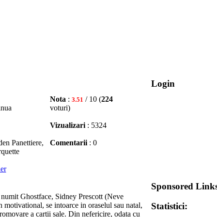
Login
Nota
:
/ 10 (
224
3.51
inua
voturi)
Vizualizari
: 5324
n Panettiere,
Comentarii
: 0
quette
ler
Sponsored Link
ui numit Ghostface, Sidney Prescott (Neve
Statistici:
motivational, se intoarce in oraselul sau natal,
omovare a cartii sale. Din nefericire, odata cu