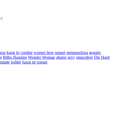
10
teza
kung fu
corabie
worner bros
sequel
metamorfoza
negativ
ge
Bilbo Baggins
Wonder Woman
abator
sexy
sinucidere
Die Hard
umatate
politie
bazat pe roman