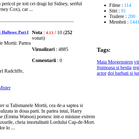
 pericol pe toti cei dragi lui Sidney, seriful
Filme :
114
ney Cox), car ...
Stiri :
91
Trailere :
200
............................................................
Membrii :
144
 Hallows: Part I
Nota
:
/ 10 (
252
4.13
voturi)
e Mortii: Partea
Vizualizari
: 4885
Tags:
Comentarii
: 0
Maia Morgenstern
vi
frumoasa si bestia
re
 Radcliffe,
actor
doi barbati si j
Mister
r si Talismanele Mortii, cea de-a saptea si
ealizata in doua parti. In partea intai, Harry
one (Emma Watson) pornesc intr-o misiune extrem
uxurile, cheia imortalitatii Lordului Cap-de-Mort.
or lo ...
............................................................