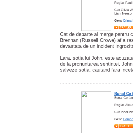
Regia:
Paul
Cu:
Olivia W
Liam Neeso
Gen:
Crima
Cat de departe ai merge pentru ce
Brennan (Russell Crowe) afla ras
devastata de un incident ingrozit
Lara, sotia lui John, este acuzat
de la pronuntarea sentintei, John 
salveze sotia, cautand fara inceta
.................................................
Buna! Ce 
Buna! Ce fac
Regia:
Alexa
Cu:
Ionel Mi
Gen:
Comed