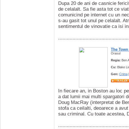
Dupa 20 de ani de casnicie fericit
de celalalt. Sa fie asta tot ce vi
comunicind pe internet cu un nec
s-au gasit tot unul pe celalalt. 
sentimentul de vinovatie ca isi in
.................................................
The Town
Orasul
Regia:
Ben A
Cu:
Blake Li
Gen:
Crima
In fiecare an, in Boston au loc p
a dat lumii mai multi spargatori d
Doug MacRay (interpretat de Ben A
stofa ca ceilalti, deoarece a avu
sau criminal. Cu toate acestea, D
.................................................