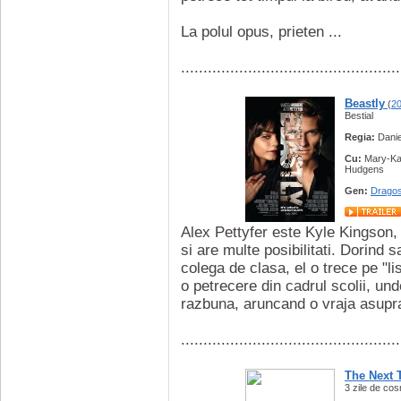
La polul opus, prieten ...
.................................................
Beastly
(
2
Bestial
Regia:
Danie
Cu:
Mary-Kat
Hudgens
Gen:
Dragos
Alex Pettyfer este Kyle Kingson, 
si are multe posibilitati. Dorind
colega de clasa, el o trece pe "l
o petrecere din cadrul scolii, un
razbuna, aruncand o vraja asupra l
.................................................
The Next 
3 zile de co