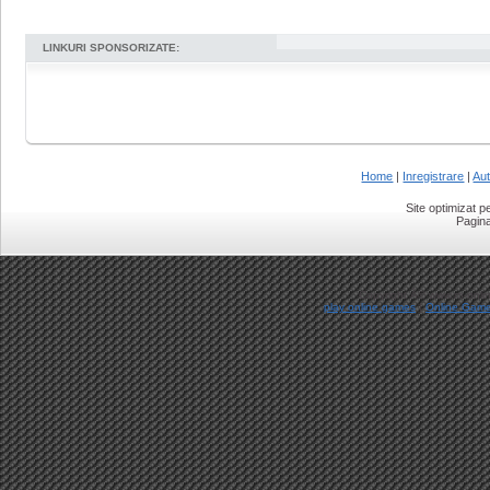
LINKURI SPONSORIZATE:
Home
|
Inregistrare
|
Aut
Site optimizat 
Pagina
Copyright Â© www.ro-onlin
play online games
|
Online Gam