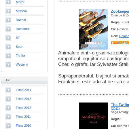
Mister
Muzical
Zookeepe
Omu de la Z
Razboi
Regia:
Fran
Romantic
Cu:
Rosario
Gen:
Comed
SF
Sport
Animalele dintr-o gradina zoologi
Thriller
simpaticul ingrijitor sa castige 
Cher, o girafa, iar Sylvester Stal
Western
Supraponderalul, blajinul si amabi
AN:
Franklin si este adorat de catre a
Filme 2014
.................................................
Filme 2013
The Twili
Filme 2012
(
2011
)
Saga Amurg: Z
Filme 2011
Regia:
-
Filme 2010
Cu:
Kristen 