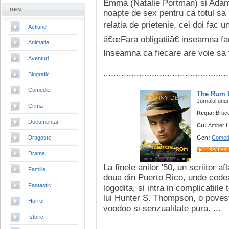
Emma (Natalie Portman) si Adam (
GEN:
noapte de sex pentru ca totul sa 
relatia de prietenie, cei doi fac u
Actiune
â€œFara obligatiiâ€ inseamna fara 
Animatie
Inseamna ca fiecare are voie sa f
Aventuri
.................................................
Biografic
Comedie
The Rum 
Jurnalul unui
Crima
Regia:
Bruc
Documentar
Cu:
Amber H
Dragoste
Gen:
Comed
Drama
La finele anilor '50, un scriitor 
Familie
doua din Puerto Rico, unde cedea
Fantastic
logodita, si intra in complicatiil
lui Hunter S. Thompson, o poveste
Horror
voodoo si senzualitate pura. ...
Istoric
.................................................