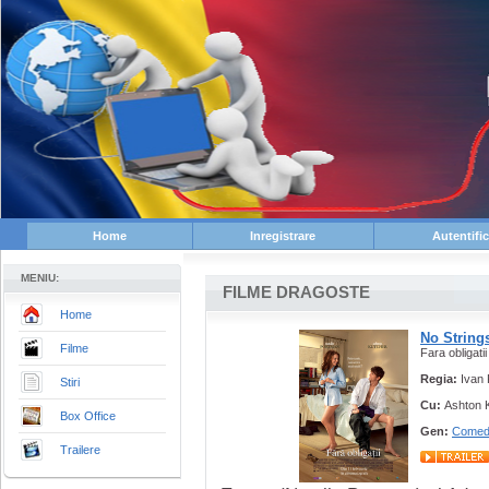
Home
Inregistrare
Autentifi
MENIU:
FILME DRAGOSTE
Home
No String
Filme
Fara obligatii
Regia:
Ivan
Stiri
Cu:
Ashton K
Box Office
Gen:
Comed
Trailere