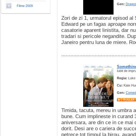
Gen:
Dragos
Filme 2009
Zori de zi 1, urmatorul episod al
Edward pe un fagas aproape norm
casatorie aparent linistita, dar nu
tradari si pericole negandite. Du
Janeiro pentru luna de miere. Rod
.................................................
Somethin
Iubit de imp
Regia:
Luke 
Cu:
Kate Hu
Gen:
Comed
Timida, tacuta, mereu in umbra al
bune. Cum implineste in curand 
aniversara, are din ce in ce mai 
dorit. Desi are o cariera de succ
petrece tot timpul la birou, avand