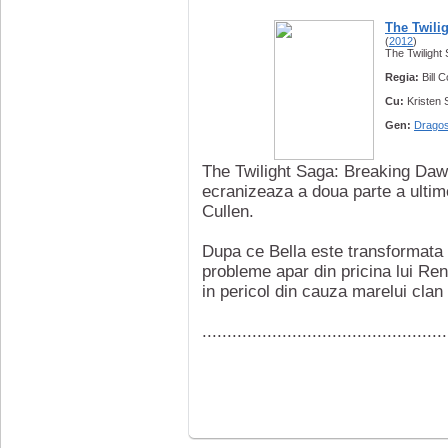
The Twili
(
2012
)
The Twilight
Regia:
Bill 
Cu:
Kristen 
Gen:
Dragos
The Twilight Saga: Breaking Dawn -
ecranizeaza a doua parte a ultim
Cullen.
Dupa ce Bella este transformata 
probleme apar din pricina lui Re
in pericol din cauza marelui clan 
.................................................