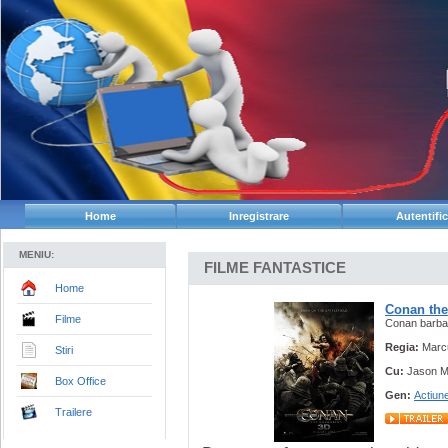
Home
Inregistrare
Autentifi
MENIU:
FILME FANTASTICE
Home
Conan the
Filme
Conan barba
Regia:
Marc
Stiri
Cu:
Jason M
Box Office
Gen:
Actiun
Trailere