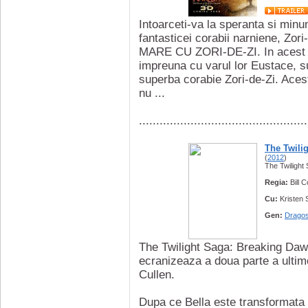
Intoarceti-va la speranta si minun
fantasticei corabii narniene, 
MARE CU ZORI-DE-ZI. In acest f
impreuna cu varul lor Eustace, sun
superba corabie Zori-de-Zi. Acest
nu ...
.................................................
The Twili
(
2012
)
The Twilight
Regia:
Bill 
Cu:
Kristen 
Gen:
Dragos
The Twilight Saga: Breaking Dawn -
ecranizeaza a doua parte a ultim
Cullen.
Dupa ce Bella este transformata 