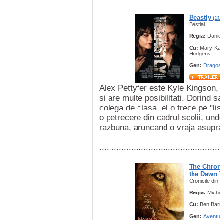
Beastly
(
2
Bestial
Regia:
Danie
Cu:
Mary-Kat
Hudgens
Gen:
Dragos
Alex Pettyfer este Kyle Kingson, 
si are multe posibilitati. Dorind
colega de clasa, el o trece pe "l
o petrecere din cadrul scolii, un
razbuna, aruncand o vraja asupra l
.................................................
The Chron
the Dawn 
Cronicile din
Regia:
Micha
Cu:
Ben Bar
Gen:
Aventu