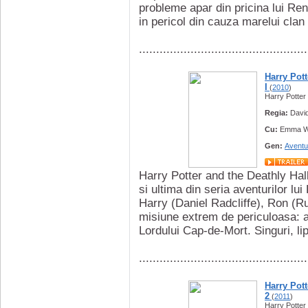
probleme apar din pricina lui Re
in pericol din cauza marelui clan 
.................................................
Harry Pott
I
(
2010
)
Harry Potter 
Regia:
Davi
Cu:
Emma Wat
Gen:
Aventu
Harry Potter and the Deathly Hal
si ultima din seria aventurilor lui
Harry (Daniel Radcliffe), Ron (
misiune extrem de periculoasa: ac
Lordului Cap-de-Mort. Singuri, lips
.................................................
Harry Pott
2
(
2011
)
Harry Potter 