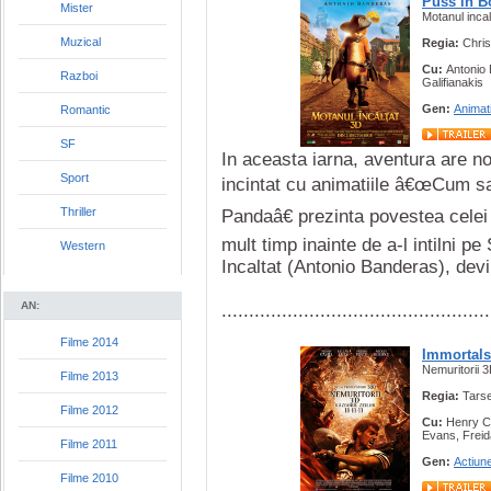
Puss in B
Mister
Motanul incal
Muzical
Regia:
Chris
Cu:
Antonio
Razboi
Galifianakis
Gen:
Animat
Romantic
SF
In aceasta iarna, aventura are n
Sport
incintat cu animatiile â€œCum s
Thriller
Pandaâ€ prezinta povestea celei 
mult timp inainte de a-l intilni p
Western
Incaltat (Antonio Banderas), devi
AN:
.................................................
Filme 2014
Immortals
Nemuritorii 3
Filme 2013
Regia:
Tars
Filme 2012
Cu:
Henry Ca
Evans, Freid
Filme 2011
Gen:
Actiun
Filme 2010