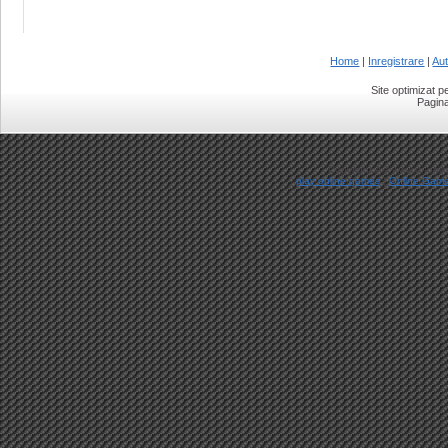
Home
|
Inregistrare
|
Aut
Site optimizat 
Pagina
Copyright Â© www.ro-onlin
play online games
|
Online Gam