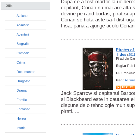
Dupa ce a fost martor la uciderea 
GEN:
copilarit, Conan nu mai are alta 
devine pe rand borfas, pirat si ap
Actiune
Conan se hotaraste sa-l distruga 
Insa, pana a ajunge acolo Conan t
Animatie
Aventuri
.................................................
Biografic
Pirates of
Comedie
Tides
(
201
Piratii din Ca
Crima
Regia:
Rob 
Documentar
Cu:
PenÃ©lo
Gen:
Actiun
Dragoste
Drama
Jack Sparrow si capitanul Barboss
si Blackbeard este in cautarea ei
Familie
dispune de o tehnologie mult superi
Fantastic
pirati. ...
Horror
.................................................
Istoric