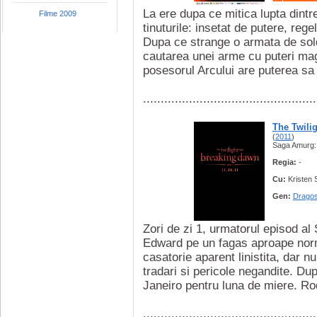
La ere dupa ce mitica lupta dintre
Filme 2009
tinuturile: insetat de putere, re
Dupa ce strange o armata de solda
cautarea unei arme cu puteri magi
posesorul Arcului are puterea sa i
.................................................
The Twili
(
2011
)
Saga Amurg: Z
Regia:
-
Cu:
Kristen 
Gen:
Dragos
Zori de zi 1, urmatorul episod al
Edward pe un fagas aproape norm
casatorie aparent linistita, dar nu
tradari si pericole negandite. Du
Janeiro pentru luna de miere. Rod
.................................................