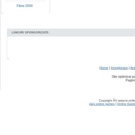
Filme 2009
LINKURI SPONSORIZATE:
Home
|
Inregistrare
|
Aut
Site optimizat 
Pagina
Copyright Â© www.ro-onlin
play online games
|
Online Gam