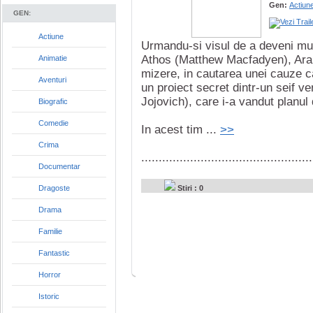
Gen:
Actiun
GEN:
Actiune
Urmandu-si visul de a deveni mus
Athos (Matthew Macfadyen), Aram
Animatie
mizere, in cautarea unei cauze ca
Aventuri
un proiect secret dintr-un seif ve
Jojovich), care i-a vandut planu
Biografic
Comedie
In acest tim ...
>>
Crima
.................................................
Documentar
Dragoste
Stiri : 0
Drama
Familie
Fantastic
Horror
Istoric