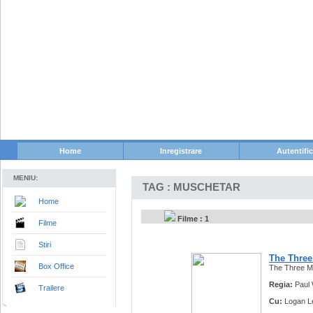
Home
Inregistrare
Autentifi
MENIU:
TAG : MUSCHETAR
Home
Filme : 1
Filme
Stiri
The Three
Box Office
The Three M
Regia:
Paul
Trailere
Cu:
Logan L